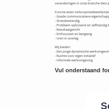
veranderingen in onze branche dien j
Functie-eisen verkoopmedewerk(st)e
- Goede communicatieve eigenschap
- Stressbestendig
- Probleem oplossend en zelfstandig
- Resultaatgericht
- Enthousiast en leergierig
- Uren in overleg
Wij bieden:
- Een jonge dynamische werkomgevi
- Ruimte voor eigen initiatief
- Informele werkomgeving
Vul onderstaand fo
S